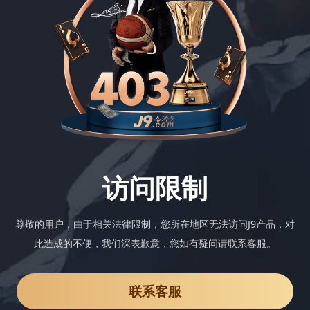
访问限制
尊敬的用户，由于相关法律限制，您所在地区无法访问J9产品，对
此造成的不便，我们深表歉意，您如有疑问请联系客服。
联系客服