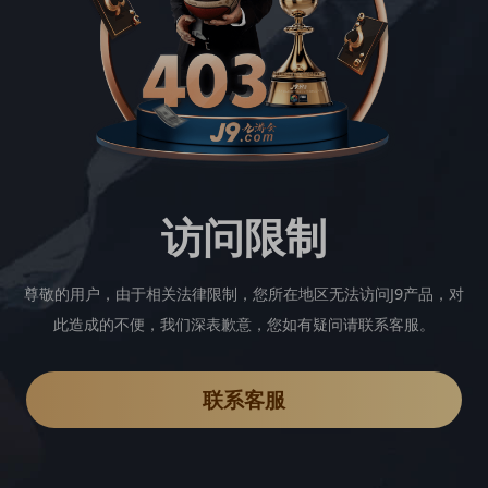
访问限制
尊敬的用户，由于相关法律限制，您所在地区无法访问J9产品，对
此造成的不便，我们深表歉意，您如有疑问请联系客服。
联系客服