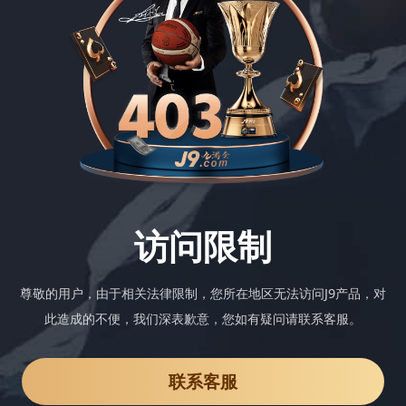
访问限制
尊敬的用户，由于相关法律限制，您所在地区无法访问J9产品，对
此造成的不便，我们深表歉意，您如有疑问请联系客服。
联系客服