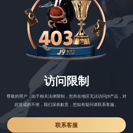
访问限制
尊敬的用户，由于相关法律限制，您所在地区无法访问J9产品，对
此造成的不便，我们深表歉意，您如有疑问请联系客服。
联系客服