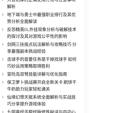
解析
地下城与勇士中最强职业排行及其优
势分析全面解读
反恐精英OL外挂现象分析与破解技术
的探讨及其对游戏公平性的影响
剑网三扶摇点玩法解析与攻略技巧 分
享最强副本挑战经验
击球手的首要任务是干掉找球手 如何
巧妙运用策略取得胜利
冒险岛双弩技能详解与优化指南
保卫萝卜挑战赛开启全新关卡 刷饼干
牛奶助力玩家轻松通关
仙境幻想天赋系统全面解析与实战技
巧分享提升游戏体验
九阴真经丐帮经脉修炼秘诀与内功心