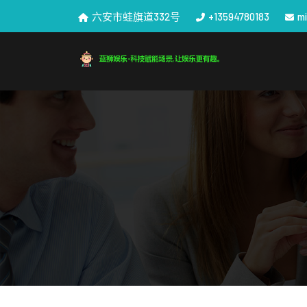
六安市蛙旗道332号
+13594780183
m